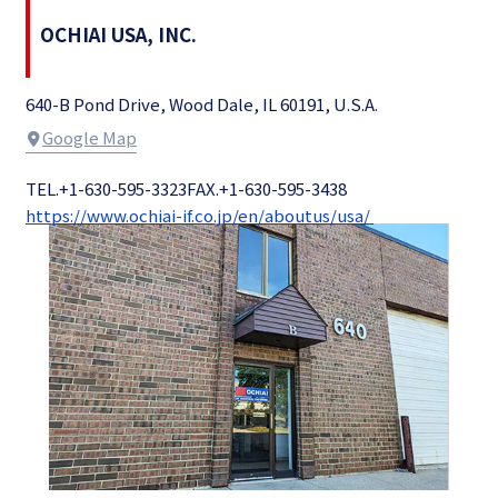
OCHIAI USA, INC.
640-B Pond Drive, Wood Dale, IL 60191, U.S.A.
Google Map
TEL.+1-630-595-3323
FAX.+1-630-595-3438
https://www.ochiai-if.co.jp/en/aboutus/usa/