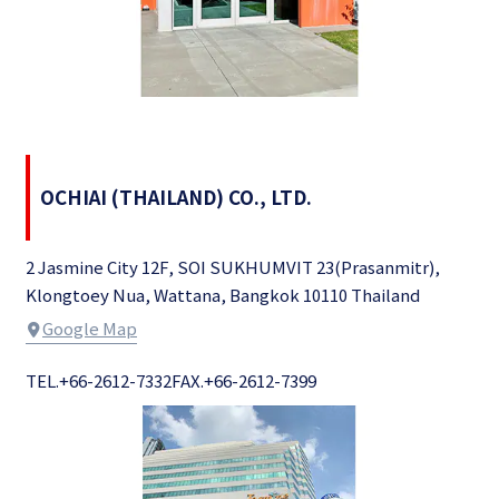
OCHIAI (THAILAND) CO., LTD.
2 Jasmine City 12F, SOI SUKHUMVIT 23(Prasanmitr),
Klongtoey Nua, Wattana, Bangkok 10110 Thailand
Google Map
TEL.+66-2612-7332
FAX.+66-2612-7399