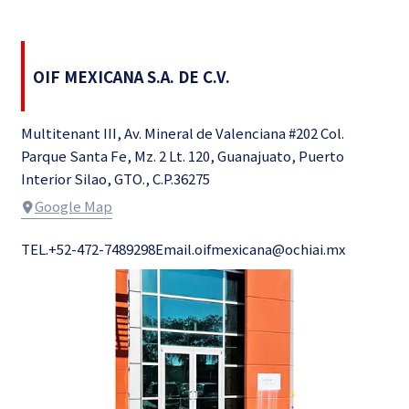
OIF MEXICANA S.A. DE C.V.
Multitenant III, Av. Mineral de Valenciana #202 Col.
Parque Santa Fe, Mz. 2 Lt. 120, Guanajuato, Puerto
Interior Silao, GTO., C.P.36275
Google Map
TEL.+52-472-7489298
Email.oifmexicana@ochiai.mx