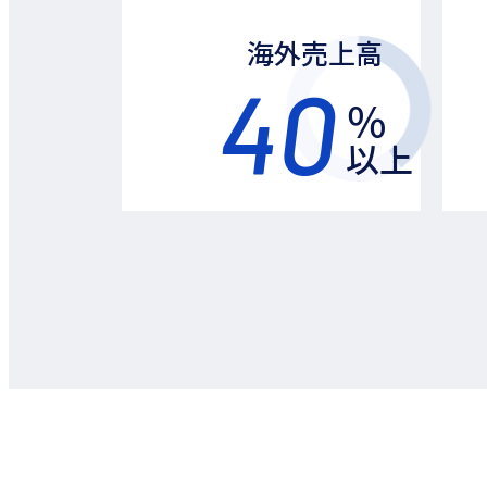
海外売上高
40
％
以上