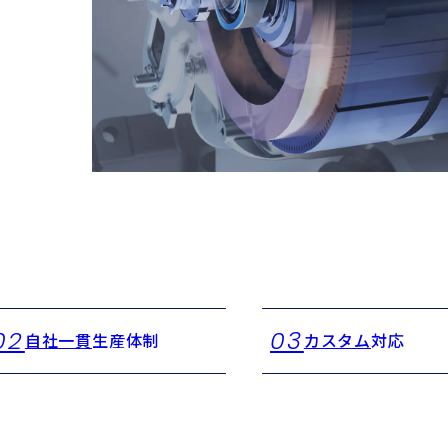
02
03
自社一貫
生産体制
カスタム
対応