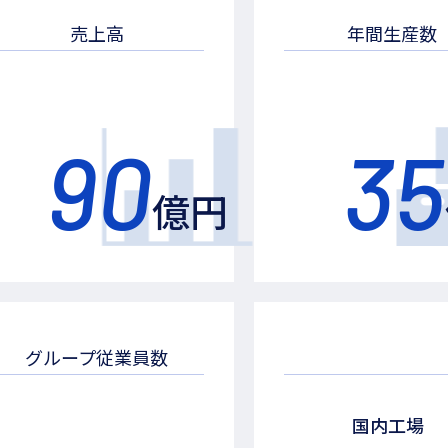
売上高
年間生産数
90
35
億円
グループ従業員数
国内工場