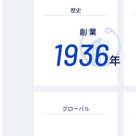
歴史
創 業
1936
年
グローバル